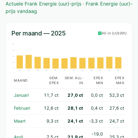
Actuele Frank Energie (uur)-prijs
·
Frank Energie (uur)-
prijs vandaag
Per maand — 2025
All-in (ct/kWh)
50 ct
38 ct
25 ct
13 ct
0 ct
Jan
Feb
Maa
Apr
Mei
Jun
Jul
Aug
Sep
Okt
Nov
Dec
GEM.
GEM. ALL-
EPEX
EPEX
MAAND
EPEX
IN
MIN
MAX
Januari
11,7 ct
27,0 ct
0,0 ct
52,3 ct
Februari
12,6 ct
28,1 ct
0,4 ct
27,6 ct
Maart
9,3 ct
24,1 ct
-3,3 ct
24,7 ct
-19,0
April
7,5 ct
21,9 ct
25,3 ct