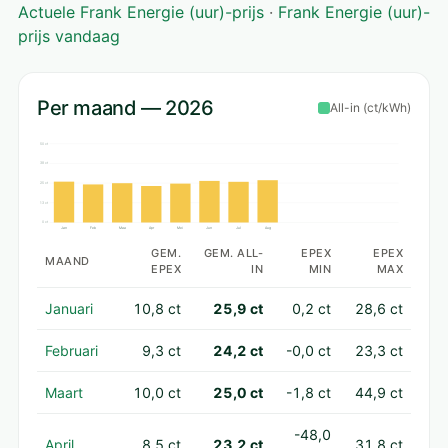
Actuele Frank Energie (uur)-prijs
·
Frank Energie (uur)-
prijs vandaag
Per maand — 2026
All-in (ct/kWh)
50 ct
38 ct
25 ct
13 ct
0 ct
Jan
Feb
Maa
Apr
Mei
Jun
Jul
Aug
GEM.
GEM. ALL-
EPEX
EPEX
MAAND
EPEX
IN
MIN
MAX
Januari
10,8 ct
25,9 ct
0,2 ct
28,6 ct
Februari
9,3 ct
24,2 ct
-0,0 ct
23,3 ct
Maart
10,0 ct
25,0 ct
-1,8 ct
44,9 ct
-48,0
April
8,5 ct
23,2 ct
31,8 ct