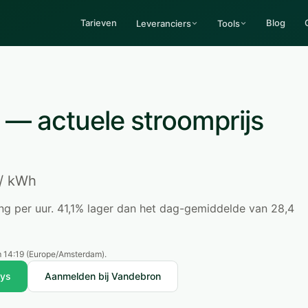
Tarieven
Blog
Leveranciers
Tools
— actuele stroomprijs
/ kWh
ring per uur. 41,1% lager dan het dag-gemiddelde van 28,4
 14:19
(Europe/Amsterdam).
uys
Aanmelden bij Vandebron