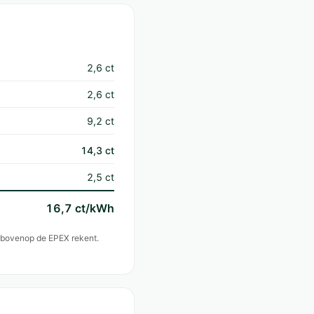
2,6 ct
2,6 ct
9,2 ct
14,3 ct
2,5 ct
16,7 ct/kWh
n bovenop de EPEX rekent.