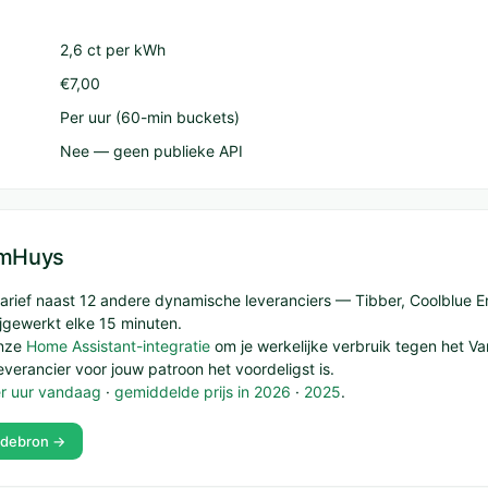
2,6 ct per kWh
€7,00
Per uur (60-min buckets)
Nee — geen publieke API
limHuys
t tarief naast 12 andere dynamische leveranciers — Tibber, Coolblue E
gewerkt elke 15 minuten.
onze
Home Assistant-integratie
om je werkelijke verbruik tegen het Va
everancier voor jouw patroon het voordeligst is.
er uur vandaag
·
gemiddelde prijs in 2026
·
2025
.
ndebron →