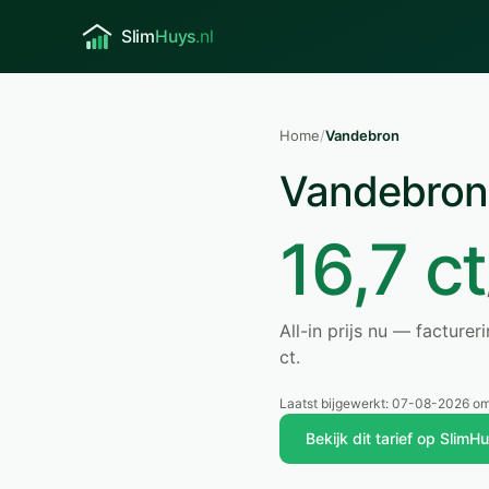
Home
/
Vandebron
Vandebron 
16,7 ct
All-in prijs nu — facture
ct.
Laatst bijgewerkt:
07-08-2026 om
Bekijk dit tarief op SlimH