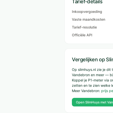
Tarief-details
Inkoopvergoeding
Vaste maandkosten
Tarief-resolutie
Officiële API
Vergelijken op S
Op slimhuys.nl zie je di
Vandebron en meer — bij
Koppel je P1-meter via 
zetten en te zien welke l
Meer Vandebron:
prijs p
Open SlimHuys met Va