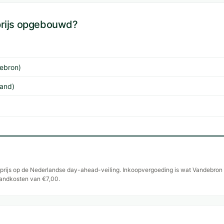
prijs opgebouwd?
ebron)
land)
lsprijs op de Nederlandse day-ahead-veiling. Inkoopvergoeding is wat Vandebro
andkosten van €7,00.