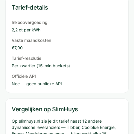
Tarief-details
Inkoopvergoeding
2,2 ct per kWh
Vaste maandkosten
€7,00
Tarief-resolutie
Per kwartier (15-min buckets)
Officiële API
Nee — geen publieke API
Vergelijken op SlimHuys
Op slimhuys.nl zie je dit tarief naast 12 andere
dynamische leveranciers — Tibber, Coolblue Energie,
Eneco, Vandebron en meer — bijgewerkt elke 15