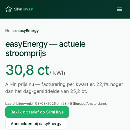
Home
/
easyEnergy
easyEnergy — actuele
stroomprijs
30,8 ct
/ kWh
All-in prijs nu — facturering per kwartier. 22,1% hoger
dan het dag-gemiddelde van 25,2 ct.
Laatst bijgewerkt:
08-08-2026 om 23:45
(Europe/Amsterdam).
Bekijk dit tarief op SlimHuys
Aanmelden bij easyEnergy