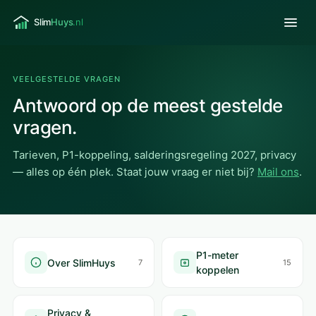
VEELGESTELDE VRAGEN
Antwoord op de meest gestelde
vragen.
Tarieven, P1-koppeling, salderingsregeling 2027, privacy
— alles op één plek. Staat jouw vraag er niet bij?
Mail ons
.
P1-meter
Over SlimHuys
7
15
koppelen
Privacy &