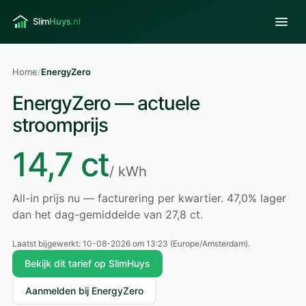
Home
/
EnergyZero
EnergyZero — actuele
stroomprijs
14,7 ct
/ kWh
All-in prijs nu — facturering per kwartier. 47,0% lager
dan het dag-gemiddelde van 27,8 ct.
Laatst bijgewerkt:
10-08-2026 om 13:23
(Europe/Amsterdam).
Bekijk dit tarief op SlimHuys
Aanmelden bij EnergyZero