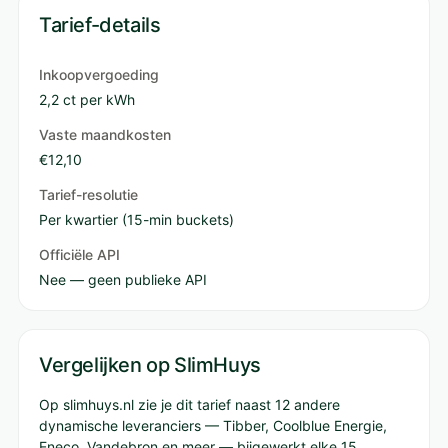
Tarief-details
Inkoopvergoeding
2,2 ct per kWh
Vaste maandkosten
€12,10
Tarief-resolutie
Per kwartier (15-min buckets)
Officiële API
Nee — geen publieke API
Vergelijken op SlimHuys
Op slimhuys.nl zie je dit tarief naast 12 andere
dynamische leveranciers — Tibber, Coolblue Energie,
Eneco, Vandebron en meer — bijgewerkt elke 15