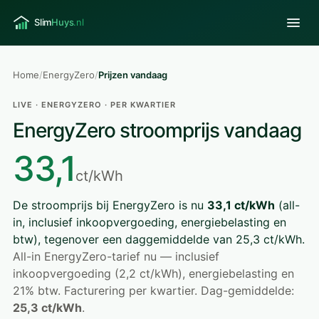
Home
/
EnergyZero
/
Prijzen vandaag
LIVE · ENERGYZERO · PER KWARTIER
EnergyZero stroomprijs vandaag
33,1
ct/kWh
De stroomprijs bij EnergyZero is nu
33,1 ct/kWh
(all-
in, inclusief inkoopvergoeding, energiebelasting en
btw), tegenover een daggemiddelde van 25,3 ct/kWh.
All-in EnergyZero-tarief nu — inclusief
inkoopvergoeding (2,2 ct/kWh), energiebelasting en
21% btw. Facturering per kwartier. Dag-gemiddelde:
25,3 ct/kWh
.