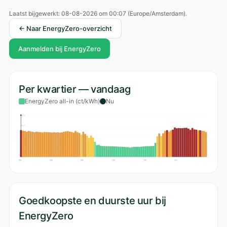
Laatst bijgewerkt:
08-08-2026 om 00:07
(Europe/Amsterdam).
← Naar EnergyZero-overzicht
Aanmelden bij EnergyZero
Per kwartier — vandaag
EnergyZero all-in (ct/kWh)
Nu
50 ct
38 ct
25 ct
13 ct
0 ct
00u
04u
08u
12u
16u
20u
Goedkoopste en duurste uur bij
EnergyZero