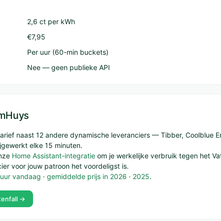
2,6 ct per kWh
€7,95
Per uur (60-min buckets)
Nee — geen publieke API
limHuys
t tarief naast 12 andere dynamische leveranciers — Tibber, Coolblue E
gewerkt elke 15 minuten.
onze
Home Assistant-integratie
om je werkelijke verbruik tegen het Vatt
ier voor jouw patroon het voordeligst is.
r uur vandaag
·
gemiddelde prijs in 2026
·
2025
.
enfall →