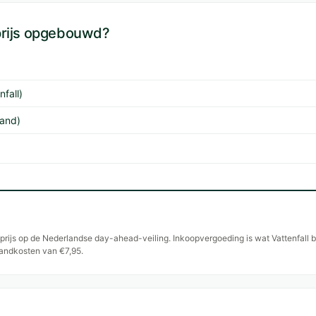
prijs opgebouwd?
fall)
land)
sprijs op de Nederlandse day-ahead-veiling. Inkoopvergoeding is wat Vattenfall
andkosten van €7,95.