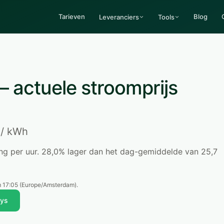
Tarieven
Blog
Leveranciers
Tools
— actuele stroomprijs
t
/ kWh
ring per uur. 28,0% lager dan het dag-gemiddelde van 25,7
 17:05
(Europe/Amsterdam).
uys