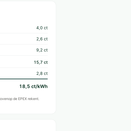
4,0 ct
2,6 ct
9,2 ct
15,7 ct
2,8 ct
18,5 ct/kWh
 bovenop de EPEX rekent.