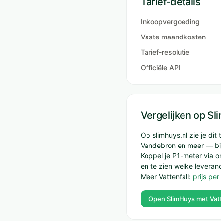
Tarief-details
Inkoopvergoeding
Vaste maandkosten
Tarief-resolutie
Officiële API
Vergelijken op S
Op slimhuys.nl zie je di
Vandebron en meer — bij
Koppel je P1-meter via 
en te zien welke leveranc
Meer Vattenfall:
prijs pe
Open SlimHuys met Vatt