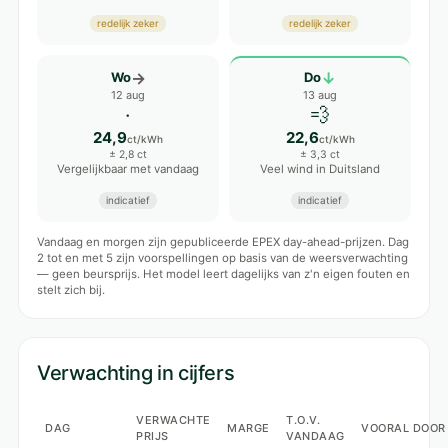
redelijk zeker
redelijk zeker
→
↓
Wo
Do
12 aug
13 aug
·
💨
24,9
22,6
ct/kWh
ct/kWh
± 2,8 ct
± 3,3 ct
Vergelijkbaar met vandaag
Veel wind in Duitsland
indicatief
indicatief
Vandaag en morgen zijn gepubliceerde EPEX day-ahead-prijzen. Dag
2 tot en met 5 zijn voorspellingen op basis van de weersverwachting
— geen beursprijs. Het model leert dagelijks van z'n eigen fouten en
stelt zich bij.
Verwachting in cijfers
VERWACHTE
T.O.V.
DAG
MARGE
VOORAL DOOR
PRIJS
VANDAAG