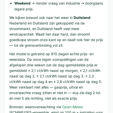
Weekend
→ minder vraag van industrie → doorgaans
lagere prijs.
We kijken bewust ook naar het weer in
Duitsland
.
Nederland en Duitsland zijn gekoppeld via de
stroommarkt, en Duitsland heeft veel meer
windcapaciteit. Waait het daar hard, dan stroomt
goedkope stroom onze kant op en daalt ook hier de prijs
— tot de grensverbinding vol zit.
Het model is getraind op 915 dagen echte prijs- en
weerdata. Op onze eigen voorspellingen van de
afgelopen drie weken zat de dag-gemiddelde prijs er
gemiddeld ± 2,1 ct/kWh naast op morgen, ± 2,1 ct/kWh
naast op dag 2, ± 2,1 ct/kWh naast op dag 3, ± 2,3
ct/kWh naast op dag 4 en ± 2,8 ct/kWh naast op dag 5.
Weer verklaart niet alles — gasprijs, uitval en
onverwachte vraag zitten er niet in — dus zie dag 2 tot
en met 5 als richting, niet als exacte prijs.
Bronnen: weersverwachting via
Open-Meteo
(ECMWF/GFS-ensemble, wind op 100 m + instraling voor