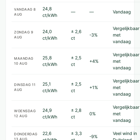
24,8
VANDAAG
8
—
—
Vandaag
AUG
ct/kWh
Vergelijkbaar
24,0
± 2,6
ZONDAG
9
-3%
met
AUG
ct/kWh
ct
vandaag
Vergelijkbaar
25,8
± 2,5
MAANDAG
+4%
met
10 AUG
ct/kWh
ct
vandaag
Vergelijkbaar
25,1
± 2,5
DINSDAG
11
+1%
met
AUG
ct/kWh
ct
vandaag
Vergelijkbaar
24,9
± 2,8
WOENSDAG
0%
met
12 AUG
ct/kWh
ct
vandaag
22,6
± 3,3
Veel wind in
DONDERDAG
-9%
13 AUG
ct/kWh
ct
Duitsland