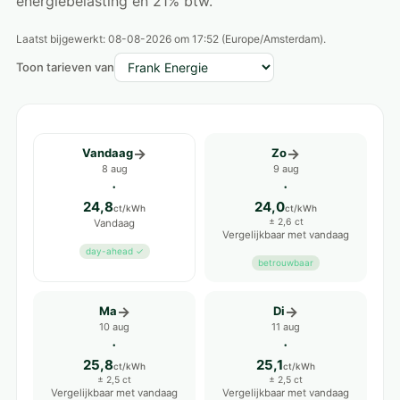
energiebelasting en 21% btw.
Laatst bijgewerkt:
08-08-2026 om 17:52
(Europe/Amsterdam).
Toon tarieven van
→
→
Vandaag
Zo
8 aug
9 aug
·
·
24,8
24,0
ct/kWh
ct/kWh
± 2,6 ct
Vandaag
Vergelijkbaar met vandaag
day-ahead ✓
betrouwbaar
→
→
Ma
Di
10 aug
11 aug
·
·
25,8
25,1
ct/kWh
ct/kWh
± 2,5 ct
± 2,5 ct
Vergelijkbaar met vandaag
Vergelijkbaar met vandaag