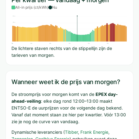
Per kwartier — vandaag + morgen
All-in prijs (ct/kWh)
Nu
50 ct
38 ct
25 ct
13 ct
0 ct
00u
04u
08u
12u
16u
20u
De lichtere staven rechts van de stippellijn zijn de
tarieven van morgen.
Wanneer weet ik de prijs van morgen?
De stroomprijs voor morgen komt van de
EPEX day-
ahead-veiling
: elke dag rond 12:00–13:00 maakt
ENTSO-E de uurprijzen voor de volgende dag bekend.
Vanaf dat moment staan ze hier per kwartier. Vóór 13:00
zie je nog de curve van vandaag.
Dynamische leveranciers (
Tibber
,
Frank Energie
,
Zonneplan
,
Coolblue Energie
) gebruiken exact deze