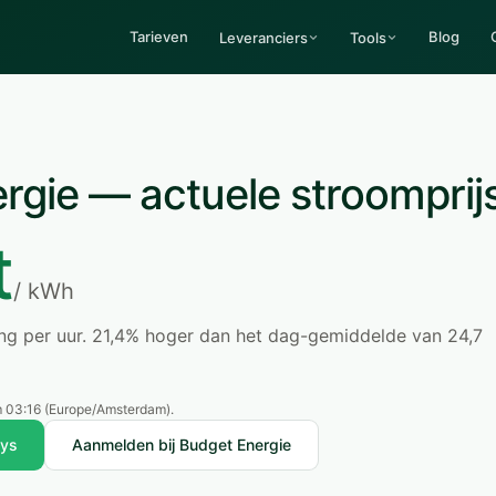
Tarieven
Blog
Leveranciers
Tools
rgie — actuele stroomprij
t
/ kWh
ring per uur. 21,4% hoger dan het dag-gemiddelde van 24,7
 03:16
(Europe/Amsterdam).
uys
Aanmelden bij Budget Energie