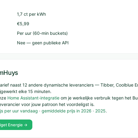
1,7 ct per kWh
€5,99
Per uur (60-min buckets)
Nee — geen publieke API
limHuys
t tarief naast 12 andere dynamische leveranciers — Tibber, Coolblue E
gewerkt elke 15 minuten.
onze
Home Assistant-integratie
om je werkelijke verbruik tegen het Bu
everancier voor jouw patroon het voordeligst is.
ijs per uur vandaag
·
gemiddelde prijs in 2026
·
2025
.
get Energie →