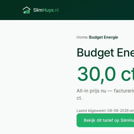
Home
/
Budget Energie
Budget Ene
30,0 c
All-in prijs nu — facture
ct.
Laatst bijgewerkt:
08-08-2026 om
Bekijk dit tarief op SlimH