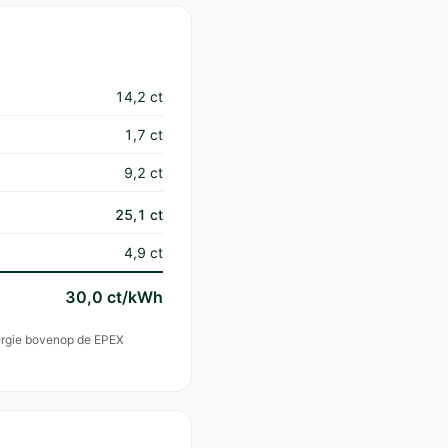
14,2 ct
1,7 ct
9,2 ct
25,1 ct
4,9 ct
30,0 ct/kWh
nergie bovenop de EPEX