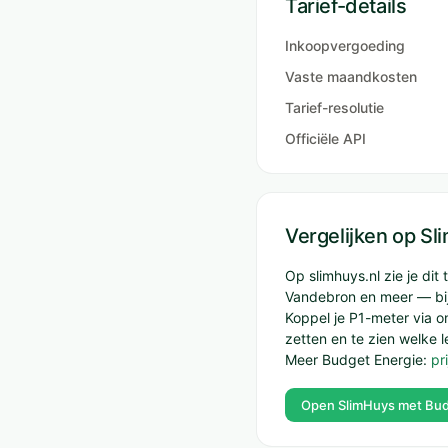
Tarief-details
Inkoopvergoeding
Vaste maandkosten
Tarief-resolutie
Officiële API
Vergelijken op S
Op slimhuys.nl zie je di
Vandebron en meer — bij
Koppel je P1-meter via 
zetten en te zien welke l
Meer Budget Energie:
pr
Open SlimHuys met Bud