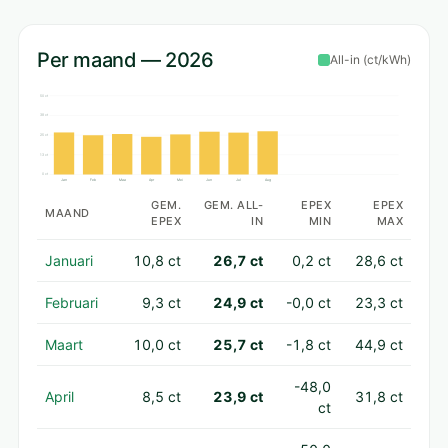
Per maand — 2026
All-in (ct/kWh)
50 ct
38 ct
25 ct
13 ct
0 ct
Jan
Feb
Maa
Apr
Mei
Jun
Jul
Aug
GEM.
GEM. ALL-
EPEX
EPEX
MAAND
EPEX
IN
MIN
MAX
Januari
10,8 ct
26,7 ct
0,2 ct
28,6 ct
Februari
9,3 ct
24,9 ct
-0,0 ct
23,3 ct
Maart
10,0 ct
25,7 ct
-1,8 ct
44,9 ct
-48,0
April
8,5 ct
23,9 ct
31,8 ct
ct