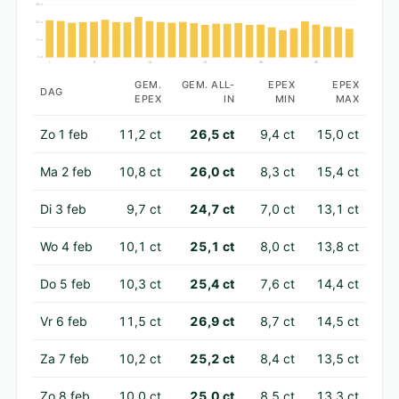
38 ct
25 ct
13 ct
0 ct
1
5
10
15
20
25
GEM.
GEM. ALL-
EPEX
EPEX
DAG
EPEX
IN
MIN
MAX
Zo 1 feb
11,2 ct
26,5 ct
9,4 ct
15,0 ct
Ma 2 feb
10,8 ct
26,0 ct
8,3 ct
15,4 ct
Di 3 feb
9,7 ct
24,7 ct
7,0 ct
13,1 ct
Wo 4 feb
10,1 ct
25,1 ct
8,0 ct
13,8 ct
Do 5 feb
10,3 ct
25,4 ct
7,6 ct
14,4 ct
Vr 6 feb
11,5 ct
26,9 ct
8,7 ct
14,5 ct
Za 7 feb
10,2 ct
25,2 ct
8,4 ct
13,5 ct
Zo 8 feb
10,0 ct
25,0 ct
8,5 ct
13,3 ct