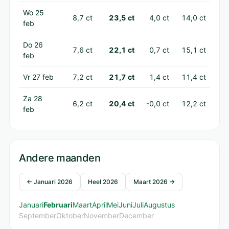
Wo 25
8,7 ct
23,5 ct
4,0 ct
14,0 ct
feb
Do 26
7,6 ct
22,1 ct
0,7 ct
15,1 ct
feb
Vr 27 feb
7,2 ct
21,7 ct
1,4 ct
11,4 ct
Za 28
6,2 ct
20,4 ct
-0,0 ct
12,2 ct
feb
Andere maanden
← Januari 2026
Heel 2026
Maart 2026 →
Januari
Februari
Maart
April
Mei
Juni
Juli
Augustus
September
Oktober
November
December