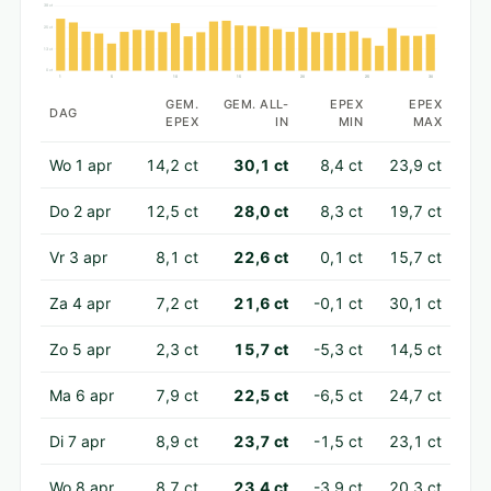
38 ct
25 ct
13 ct
0 ct
1
5
10
15
20
25
30
GEM.
GEM. ALL-
EPEX
EPEX
DAG
EPEX
IN
MIN
MAX
Wo 1 apr
14,2 ct
30,1 ct
8,4 ct
23,9 ct
Do 2 apr
12,5 ct
28,0 ct
8,3 ct
19,7 ct
Vr 3 apr
8,1 ct
22,6 ct
0,1 ct
15,7 ct
Za 4 apr
7,2 ct
21,6 ct
-0,1 ct
30,1 ct
Zo 5 apr
2,3 ct
15,7 ct
-5,3 ct
14,5 ct
Ma 6 apr
7,9 ct
22,5 ct
-6,5 ct
24,7 ct
Di 7 apr
8,9 ct
23,7 ct
-1,5 ct
23,1 ct
Wo 8 apr
8,7 ct
23,4 ct
-3,9 ct
20,3 ct