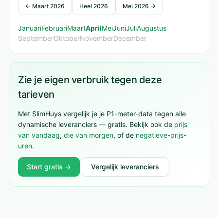
← Maart 2026
Heel 2026
Mei 2026 →
Januari
Februari
Maart
April
Mei
Juni
Juli
Augustus
September
Oktober
November
December
Zie je eigen verbruik tegen deze
tarieven
Met SlimHuys vergelijk je je P1-meter-data tegen alle
dynamische leveranciers — gratis. Bekijk ook de
prijs
van vandaag
,
die van morgen
, of de
negatieve-prijs-
uren
.
Start gratis →
Vergelijk leveranciers