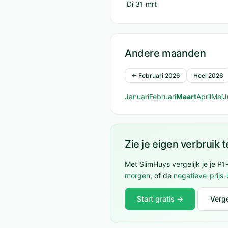
Di 31 mrt
Andere maanden
← Februari 2026
Heel 2026
Januari
Februari
Maart
April
Mei
J
Zie je eigen verbruik 
Met SlimHuys vergelijk je je P
morgen
, of de
negatieve-prijs-
Start gratis →
Verge