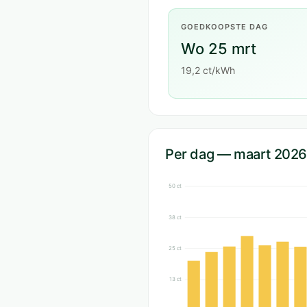
GOEDKOOPSTE DAG
Wo 25 mrt
19,2 ct/kWh
Per dag — maart 2026
50 ct
38 ct
25 ct
13 ct