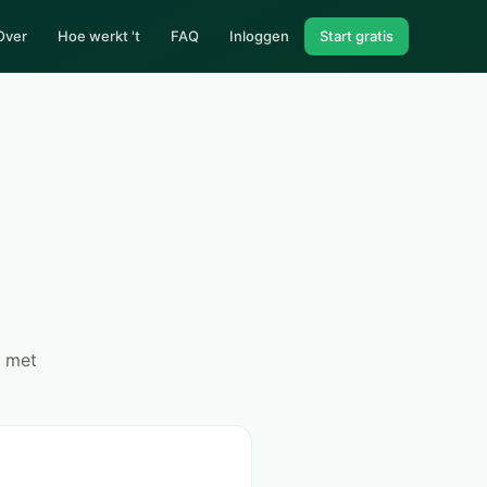
Over
Hoe werkt 't
FAQ
Inloggen
Start gratis
) met