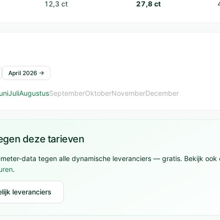
12,3 ct
27,8 ct
April 2026 →
uni
Juli
Augustus
September
Oktober
November
December
tegen deze tarieven
1-meter-data tegen alle dynamische leveranciers — gratis. Bekijk ook
uren
.
lijk leveranciers