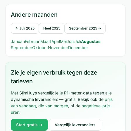
Andere maanden
← Juli 2025
Heel 2025
September 2025 →
Januari
Februari
Maart
April
Mei
Juni
Juli
Augustus
September
Oktober
November
December
Zie je eigen verbruik tegen deze
tarieven
Met SlimHuys vergelijk je je P1-meter-data tegen alle
dynamische leveranciers — gratis. Bekijk ook de
prijs
van vandaag
,
die van morgen
, of de
negatieve-prijs-
uren
.
Start gratis →
Vergelijk leveranciers