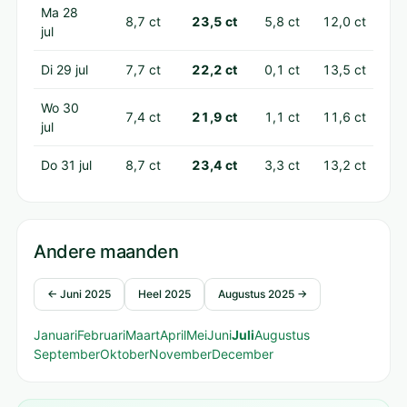
Ma 28
8,7 ct
23,5 ct
5,8 ct
12,0 ct
jul
Di 29 jul
7,7 ct
22,2 ct
0,1 ct
13,5 ct
Wo 30
7,4 ct
21,9 ct
1,1 ct
11,6 ct
jul
Do 31 jul
8,7 ct
23,4 ct
3,3 ct
13,2 ct
Andere maanden
← Juni 2025
Heel 2025
Augustus 2025 →
Januari
Februari
Maart
April
Mei
Juni
Juli
Augustus
September
Oktober
November
December