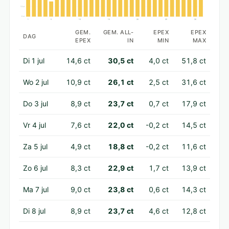
13 ct
0 ct
1
5
10
15
20
25
30
GEM.
GEM. ALL-
EPEX
EPEX
DAG
EPEX
IN
MIN
MAX
Di 1 jul
14,6 ct
30,5 ct
4,0 ct
51,8 ct
Wo 2 jul
10,9 ct
26,1 ct
2,5 ct
31,6 ct
Do 3 jul
8,9 ct
23,7 ct
0,7 ct
17,9 ct
Vr 4 jul
7,6 ct
22,0 ct
-0,2 ct
14,5 ct
Za 5 jul
4,9 ct
18,8 ct
-0,2 ct
11,6 ct
Zo 6 jul
8,3 ct
22,9 ct
1,7 ct
13,9 ct
Ma 7 jul
9,0 ct
23,8 ct
0,6 ct
14,3 ct
Di 8 jul
8,9 ct
23,7 ct
4,6 ct
12,8 ct