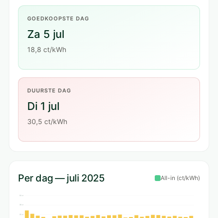
GOEDKOOPSTE DAG
Za 5 jul
18,8 ct/kWh
DUURSTE DAG
Di 1 jul
30,5 ct/kWh
Per dag — juli 2025
All-in (ct/kWh)
50 ct
38 ct
25 ct