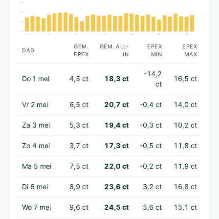
38 ct
25 ct
13 ct
0 ct
1
5
10
15
20
25
30
GEM.
GEM. ALL-
EPEX
EPEX
DAG
EPEX
IN
MIN
MAX
-14,2
Do 1 mei
4,5 ct
18,3 ct
16,5 ct
ct
Vr 2 mei
6,5 ct
20,7 ct
-0,4 ct
14,0 ct
Za 3 mei
5,3 ct
19,4 ct
-0,3 ct
10,2 ct
Zo 4 mei
3,7 ct
17,3 ct
-0,5 ct
11,8 ct
Ma 5 mei
7,5 ct
22,0 ct
-0,2 ct
11,9 ct
Di 6 mei
8,9 ct
23,6 ct
3,2 ct
16,8 ct
Wo 7 mei
9,6 ct
24,5 ct
5,6 ct
15,1 ct