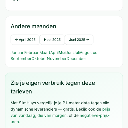
Andere maanden
← April 2025
Heel 2025
Juni 2025 →
Januari
Februari
Maart
April
Mei
Juni
Juli
Augustus
September
Oktober
November
December
Zie je eigen verbruik tegen deze
tarieven
Met SlimHuys vergelijk je je P1-meter-data tegen alle
dynamische leveranciers — gratis. Bekijk ook de
prijs
van vandaag
,
die van morgen
, of de
negatieve-prijs-
uren
.