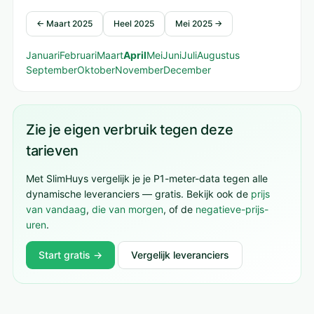
← Maart 2025
Heel 2025
Mei 2025 →
Januari
Februari
Maart
April
Mei
Juni
Juli
Augustus
September
Oktober
November
December
Zie je eigen verbruik tegen deze
tarieven
Met SlimHuys vergelijk je je P1-meter-data tegen alle
dynamische leveranciers — gratis. Bekijk ook de
prijs
van vandaag
,
die van morgen
, of de
negatieve-prijs-
uren
.
Start gratis →
Vergelijk leveranciers