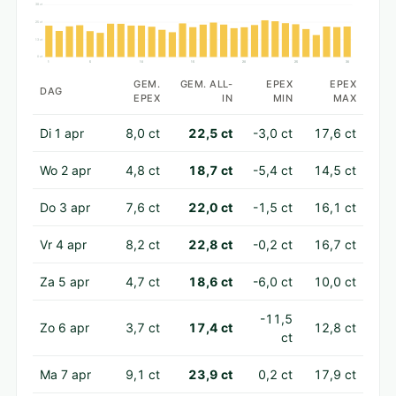
38 ct
25 ct
13 ct
0 ct
1
5
10
15
20
25
30
GEM.
GEM. ALL-
EPEX
EPEX
DAG
EPEX
IN
MIN
MAX
Di 1 apr
8,0 ct
22,5 ct
-3,0 ct
17,6 ct
Wo 2 apr
4,8 ct
18,7 ct
-5,4 ct
14,5 ct
Do 3 apr
7,6 ct
22,0 ct
-1,5 ct
16,1 ct
Vr 4 apr
8,2 ct
22,8 ct
-0,2 ct
16,7 ct
Za 5 apr
4,7 ct
18,6 ct
-6,0 ct
10,0 ct
-11,5
Zo 6 apr
3,7 ct
17,4 ct
12,8 ct
ct
Ma 7 apr
9,1 ct
23,9 ct
0,2 ct
17,9 ct