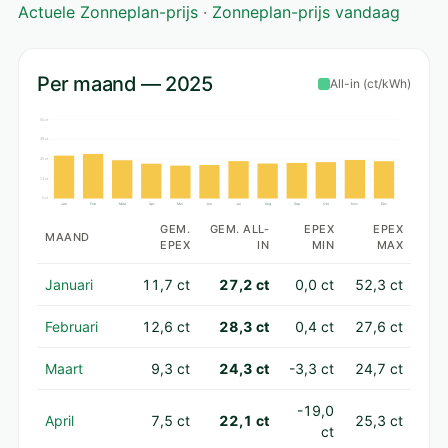
Actuele Zonneplan-prijs
·
Zonneplan-prijs vandaag
Per maand — 2025
All-in (ct/kWh)
50 ct
38 ct
25 ct
13 ct
0 ct
Jan
Feb
Maa
Apr
Mei
Jun
Jul
Aug
Sep
Okt
Nov
Dec
GEM.
GEM. ALL-
EPEX
EPEX
MAAND
EPEX
IN
MIN
MAX
Januari
11,7 ct
27,2 ct
0,0 ct
52,3 ct
Februari
12,6 ct
28,3 ct
0,4 ct
27,6 ct
Maart
9,3 ct
24,3 ct
-3,3 ct
24,7 ct
-19,0
April
7,5 ct
22,1 ct
25,3 ct
ct