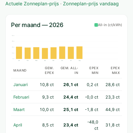
Actuele Zonneplan-prijs
·
Zonneplan-prijs vandaag
Per maand — 2026
All-in (ct/kWh)
50 ct
38 ct
25 ct
13 ct
0 ct
Jan
Feb
Maa
Apr
Mei
Jun
Jul
Aug
GEM.
GEM. ALL-
EPEX
EPEX
MAAND
EPEX
IN
MIN
MAX
Januari
10,8 ct
26,1 ct
0,2 ct
28,6 ct
Februari
9,3 ct
24,4 ct
-0,0 ct
23,3 ct
Maart
10,0 ct
25,1 ct
-1,8 ct
44,9 ct
-48,0
April
8,5 ct
23,4 ct
31,8 ct
ct