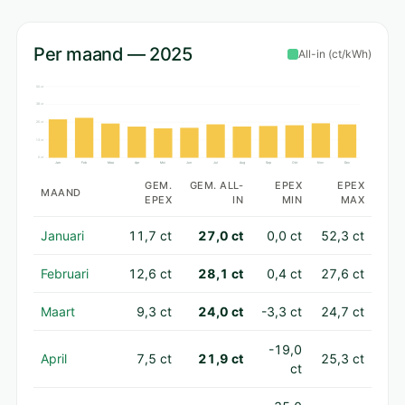
Per maand — 2025
All-in (ct/kWh)
50 ct
38 ct
25 ct
13 ct
0 ct
Jan
Feb
Maa
Apr
Mei
Jun
Jul
Aug
Sep
Okt
Nov
Dec
GEM.
GEM. ALL-
EPEX
EPEX
MAAND
EPEX
IN
MIN
MAX
Januari
11,7 ct
27,0 ct
0,0 ct
52,3 ct
Februari
12,6 ct
28,1 ct
0,4 ct
27,6 ct
Maart
9,3 ct
24,0 ct
-3,3 ct
24,7 ct
-19,0
April
7,5 ct
21,9 ct
25,3 ct
ct