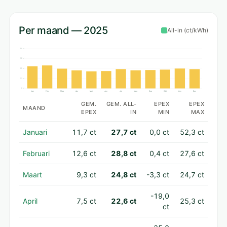
Per maand — 2025
All-in (ct/kWh)
50 ct
38 ct
25 ct
13 ct
0 ct
Jan
Feb
Maa
Apr
Mei
Jun
Jul
Aug
Sep
Okt
Nov
Dec
GEM.
GEM. ALL-
EPEX
EPEX
MAAND
EPEX
IN
MIN
MAX
Januari
11,7 ct
27,7 ct
0,0 ct
52,3 ct
Februari
12,6 ct
28,8 ct
0,4 ct
27,6 ct
Maart
9,3 ct
24,8 ct
-3,3 ct
24,7 ct
-19,0
April
7,5 ct
22,6 ct
25,3 ct
ct