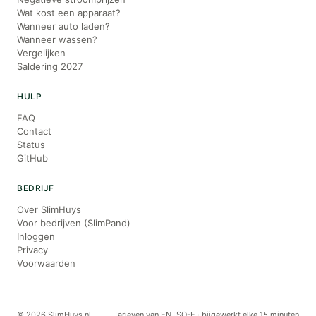
Wat kost een apparaat?
Wanneer auto laden?
Wanneer wassen?
Vergelijken
Saldering 2027
HULP
FAQ
Contact
Status
GitHub
BEDRIJF
Over SlimHuys
Voor bedrijven (SlimPand)
Inloggen
Privacy
Voorwaarden
© 2026 SlimHuys.nl
Tarieven van ENTSO-E · bijgewerkt elke 15 minuten