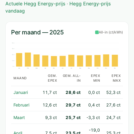
Actuele Hegg Energy-prijs
·
Hegg Energy-prijs
vandaag
Per maand — 2025
All-in (ct/kWh)
50 ct
38 ct
25 ct
13 ct
0 ct
Jan
Feb
Maa
Apr
Mei
Jun
Jul
Aug
Sep
Okt
Nov
Dec
GEM.
GEM. ALL-
EPEX
EPEX
MAAND
EPEX
IN
MIN
MAX
Januari
11,7 ct
28,6 ct
0,0 ct
52,3 ct
Februari
12,6 ct
29,7 ct
0,4 ct
27,6 ct
Maart
9,3 ct
25,7 ct
-3,3 ct
24,7 ct
-19,0
April
7,5 ct
23,5 ct
25,3 ct