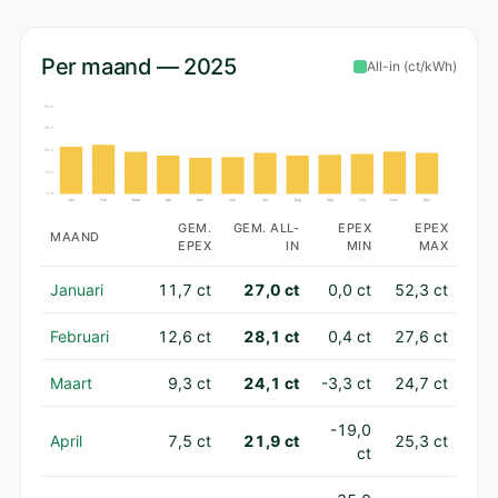
Per maand — 2025
All-in (ct/kWh)
50 ct
38 ct
25 ct
13 ct
0 ct
Jan
Feb
Maa
Apr
Mei
Jun
Jul
Aug
Sep
Okt
Nov
Dec
GEM.
GEM. ALL-
EPEX
EPEX
MAAND
EPEX
IN
MIN
MAX
Januari
11,7 ct
27,0 ct
0,0 ct
52,3 ct
Februari
12,6 ct
28,1 ct
0,4 ct
27,6 ct
Maart
9,3 ct
24,1 ct
-3,3 ct
24,7 ct
-19,0
April
7,5 ct
21,9 ct
25,3 ct
ct