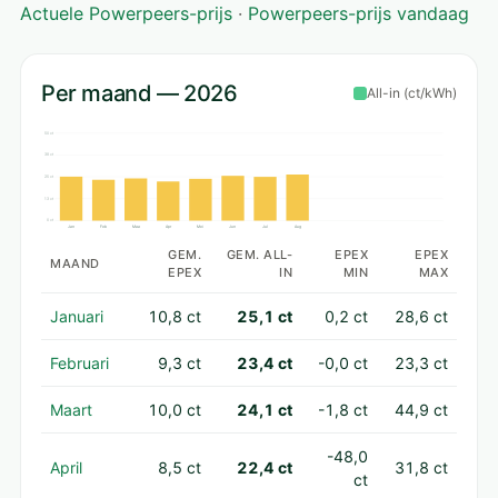
Actuele Powerpeers-prijs
·
Powerpeers-prijs vandaag
Per maand — 2026
All-in (ct/kWh)
50 ct
38 ct
25 ct
13 ct
0 ct
Jan
Feb
Maa
Apr
Mei
Jun
Jul
Aug
GEM.
GEM. ALL-
EPEX
EPEX
MAAND
EPEX
IN
MIN
MAX
Januari
10,8 ct
25,1 ct
0,2 ct
28,6 ct
Februari
9,3 ct
23,4 ct
-0,0 ct
23,3 ct
Maart
10,0 ct
24,1 ct
-1,8 ct
44,9 ct
-48,0
April
8,5 ct
22,4 ct
31,8 ct
ct