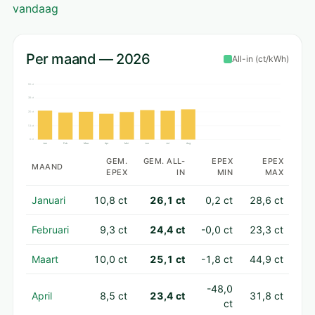
vandaag
Per maand — 2026
All-in (ct/kWh)
50 ct
38 ct
25 ct
13 ct
0 ct
Jan
Feb
Maa
Apr
Mei
Jun
Jul
Aug
GEM.
GEM. ALL-
EPEX
EPEX
MAAND
EPEX
IN
MIN
MAX
Januari
10,8 ct
26,1 ct
0,2 ct
28,6 ct
Februari
9,3 ct
24,4 ct
-0,0 ct
23,3 ct
Maart
10,0 ct
25,1 ct
-1,8 ct
44,9 ct
-48,0
April
8,5 ct
23,4 ct
31,8 ct
ct