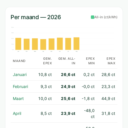
Per maand — 2026
All-in (ct/kWh)
50 ct
38 ct
25 ct
13 ct
0 ct
Jan
Feb
Maa
Apr
Mei
Jun
Jul
Aug
GEM.
GEM. ALL-
EPEX
EPEX
MAAND
EPEX
IN
MIN
MAX
Januari
10,8 ct
26,6 ct
0,2 ct
28,6 ct
Februari
9,3 ct
24,9 ct
-0,0 ct
23,3 ct
Maart
10,0 ct
25,6 ct
-1,8 ct
44,9 ct
-48,0
April
8,5 ct
23,9 ct
31,8 ct
ct