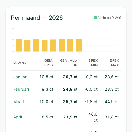
Per maand — 2026
All-in (ct/kWh)
50 ct
38 ct
25 ct
13 ct
0 ct
Jan
Feb
Maa
Apr
Mei
Jun
Jul
Aug
GEM.
GEM. ALL-
EPEX
EPEX
MAAND
EPEX
IN
MIN
MAX
Januari
10,8 ct
26,7 ct
0,2 ct
28,6 ct
Februari
9,3 ct
24,9 ct
-0,0 ct
23,3 ct
Maart
10,0 ct
25,7 ct
-1,8 ct
44,9 ct
-48,0
April
8,5 ct
23,9 ct
31,8 ct
ct