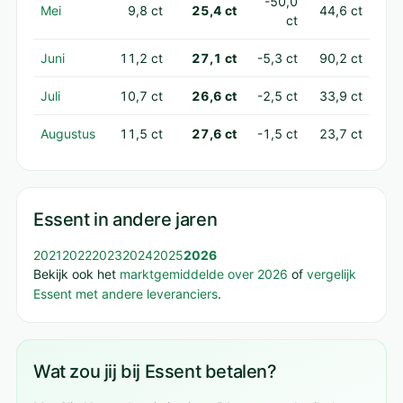
-50,0
Mei
9,8 ct
25,4 ct
44,6 ct
ct
Juni
11,2 ct
27,1 ct
-5,3 ct
90,2 ct
Juli
10,7 ct
26,6 ct
-2,5 ct
33,9 ct
Augustus
11,5 ct
27,6 ct
-1,5 ct
23,7 ct
Essent in andere jaren
2021
2022
2023
2024
2025
2026
Bekijk ook het
marktgemiddelde over 2026
of
vergelijk
Essent met andere leveranciers
.
Wat zou jij bij Essent betalen?